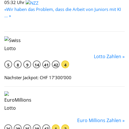
05:32 Uhr
«Wir haben das Problem, dass die Arbeit von Juniors mit KI
... »
Lotto Zahlen »
5
8
9
14
41
42
4
Nächster Jackpot: CHF 17'300'000
Euro Millions Zahlen »
26
29
35
38
47
1
2