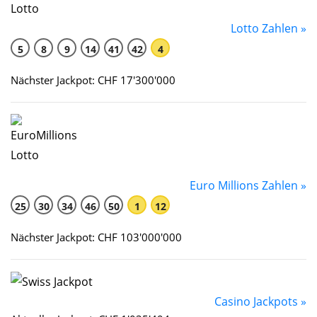
Lotto Zahlen »
5
8
9
14
41
42
4
Nächster Jackpot: CHF 17'300'000
Euro Millions Zahlen »
25
30
34
46
50
1
12
Nächster Jackpot: CHF 103'000'000
Casino Jackpots »