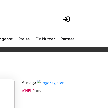
ngebot
Preise
Für Nutzer
Partner
Anzeige
✔
HELP
ads