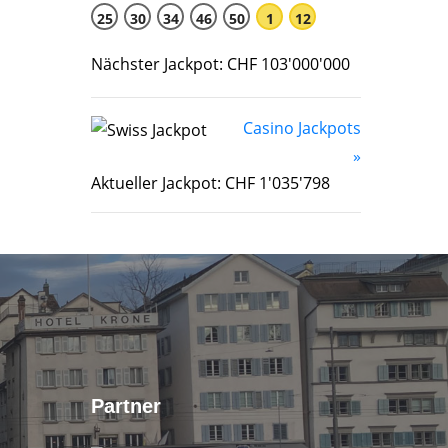
25
30
34
46
50
1
12
Nächster Jackpot: CHF 103'000'000
Casino Jackpots
»
Aktueller Jackpot: CHF 1'035'798
Partner