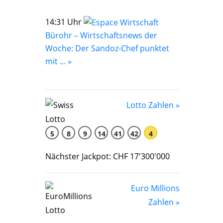
14:31 Uhr
Bürohr – Wirtschaftsnews der
Woche: Der Sandoz-Chef punktet
mit ... »
Lotto Zahlen »
5
8
9
14
41
42
4
Nächster Jackpot: CHF 17'300'000
Euro Millions
Zahlen »