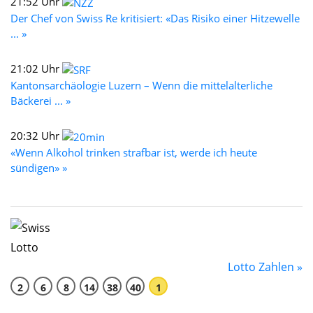
21:52 Uhr
Der Chef von Swiss Re kritisiert: «Das Risiko einer Hitzewelle
... »
21:02 Uhr
Kantonsarchäologie Luzern – Wenn die mittelalterliche
Bäckerei ... »
20:32 Uhr
«Wenn Alkohol trinken strafbar ist, werde ich heute
sündigen» »
Lotto Zahlen »
2
6
8
14
38
40
1