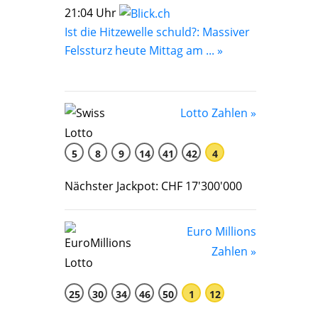
21:04 Uhr
Ist die Hitzewelle schuld?: Massiver
Felssturz heute Mittag am ... »
Lotto Zahlen »
5
8
9
14
41
42
4
Nächster Jackpot: CHF 17'300'000
Euro Millions
Zahlen »
25
30
34
46
50
1
12