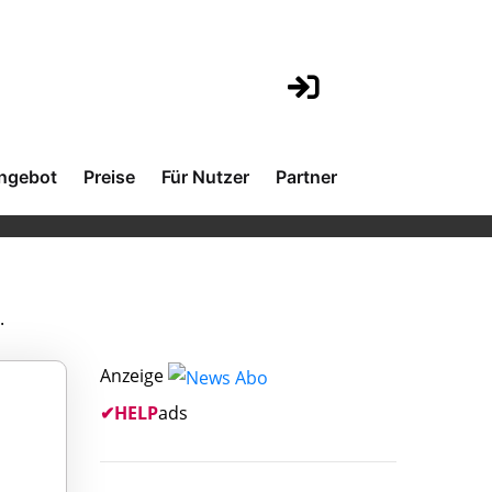
ngebot
Preise
Für Nutzer
Partner
.
Anzeige
✔
HELP
ads