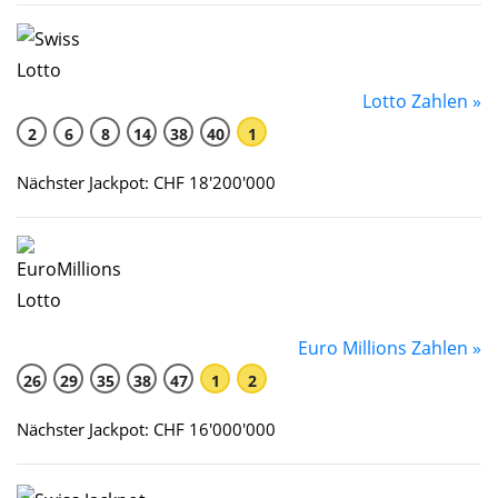
Lotto Zahlen »
2
6
8
14
38
40
1
Nächster Jackpot: CHF 18'200'000
Euro Millions Zahlen »
26
29
35
38
47
1
2
Nächster Jackpot: CHF 16'000'000