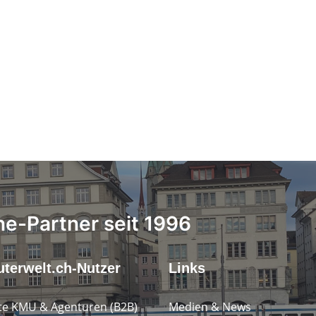
ne-Partner seit 1996
terwelt.ch-Nutzer
Links
e KMU & Agenturen (B2B)
Medien & News