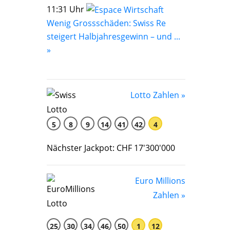
11:31 Uhr
Wenig Grossschäden: Swiss Re
steigert Halbjahresgewinn – und ...
»
Lotto Zahlen »
5
8
9
14
41
42
4
Nächster Jackpot: CHF 17'300'000
Euro Millions
Zahlen »
25
30
34
46
50
1
12