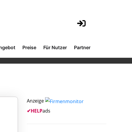
ngebot
Preise
Für Nutzer
Partner
Anzeige
✔
HELP
ads