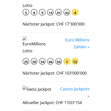
5
8
9
14
41
42
4
Nächster Jackpot: CHF 17'300'000
Euro Millions
Zahlen »
25
30
34
46
50
1
12
Nächster Jackpot: CHF 103'000'000
Casino Jackpots
»
Aktueller Jackpot: CHF 1'033'154