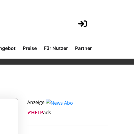
ngebot
Preise
Für Nutzer
Partner
Anzeige
✔
HELP
ads