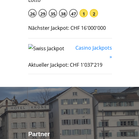
26
29
35
38
47
1
2
Nächster Jackpot: CHF 16'000'000
Casino Jackpots
»
Aktueller Jackpot: CHF 1'037'219
Partner