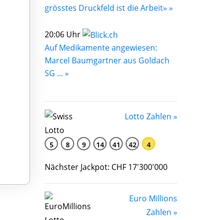
grösstes Druckfeld ist die Arbeit» »
20:06 Uhr
Auf Medikamente angewiesen:
Marcel Baumgartner aus Goldach
SG ... »
Lotto Zahlen »
5
8
9
14
41
42
4
Nächster Jackpot: CHF 17'300'000
Euro Millions
Zahlen »