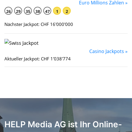
Euro Millions Zahlen »
26
29
35
38
47
1
2
Nächster Jackpot: CHF 16'000'000
Casino Jackpots »
Aktueller Jackpot: CHF 1'038'774
HELP Media AG ist Ihr Online-