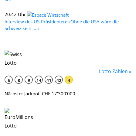
20:42 Uhr
Interview des US-Präsidenten: «Ohne die USA wäre die
Schweiz kein ... »
Lotto Zahlen »
5
8
9
14
41
42
4
Nächster Jackpot: CHF 17'300'000