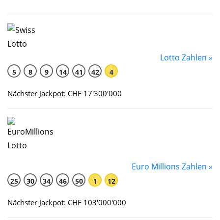
Lotto Zahlen »
5
8
9
14
41
42
4
Nächster Jackpot: CHF 17'300'000
Euro Millions Zahlen »
25
30
34
46
50
1
12
Nächster Jackpot: CHF 103'000'000