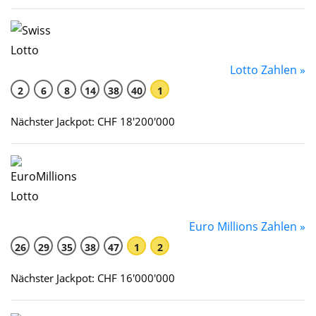
Lotto Zahlen »
2
6
8
14
38
40
1
Nächster Jackpot: CHF 18'200'000
Euro Millions Zahlen »
26
29
35
38
47
1
2
Nächster Jackpot: CHF 16'000'000