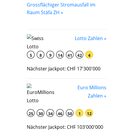
Grossflächiger Stromausfall im
Raum Stäfa ZH »
Lotto Zahlen »
5
8
9
14
41
42
4
Nächster Jackpot: CHF 17'300'000
Euro Millions
Zahlen »
25
30
34
46
50
1
12
Nächster Jackpot: CHF 103'000'000