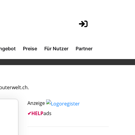
ngebot
Preise
Für Nutzer
Partner
uterwelt.ch.
Anzeige
✔
HELP
ads