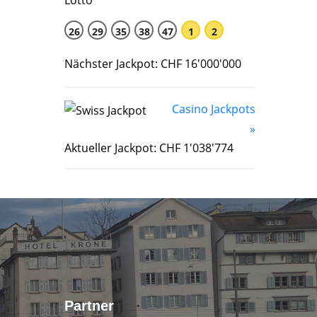
26
29
35
38
47
1
2
Nächster Jackpot: CHF 16'000'000
Casino Jackpots
»
Aktueller Jackpot: CHF 1'038'774
Partner