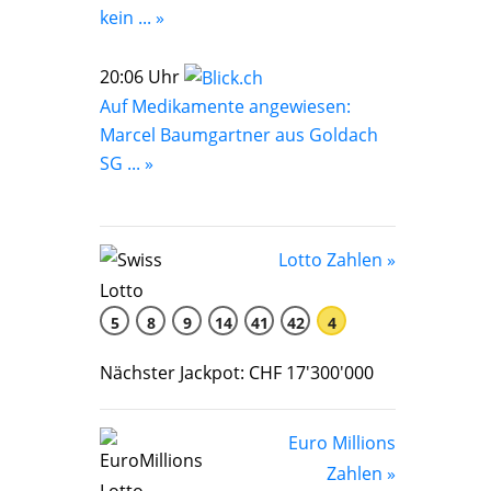
kein ... »
20:06 Uhr
Auf Medikamente angewiesen:
Marcel Baumgartner aus Goldach
SG ... »
Lotto Zahlen »
5
8
9
14
41
42
4
Nächster Jackpot: CHF 17'300'000
Euro Millions
Zahlen »