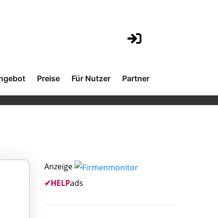
ngebot
Preise
Für Nutzer
Partner
Anzeige
✔
HELP
ads