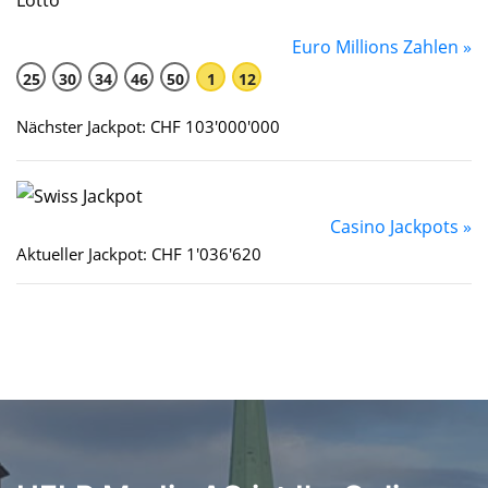
Euro Millions Zahlen »
25
30
34
46
50
1
12
Nächster Jackpot: CHF 103'000'000
Casino Jackpots »
Aktueller Jackpot: CHF 1'036'620