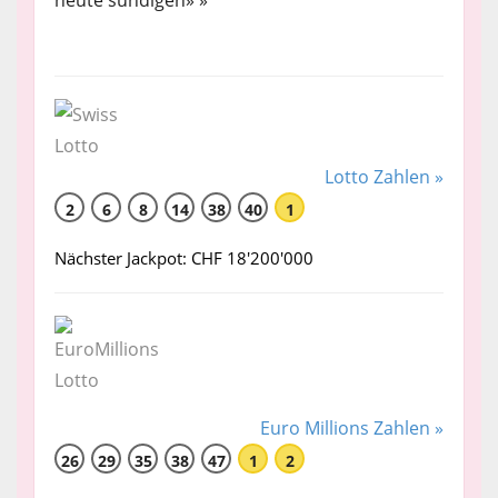
heute sündigen» »
Lotto Zahlen »
2
6
8
14
38
40
1
Nächster Jackpot: CHF 18'200'000
Euro Millions Zahlen »
26
29
35
38
47
1
2