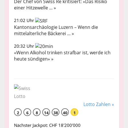
Der Chef von Swiss Re kritisiert: «Das Risiko
einer Hitzewelle ... »
21:02 Uhr
Kantonsarchäologie Luzern – Wenn die
mittelalterliche Bäckerei ... »
20:32 Uhr
«Wenn Alkohol trinken strafbar ist, werde ich
heute sündigen» »
Lotto Zahlen »
2
6
8
14
38
40
1
Nächster Jackpot: CHF 18'200'000