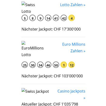
Lotto Zahlen »
5
8
9
14
41
42
4
Nächster Jackpot: CHF 17'300'000
Euro Millions
Zahlen »
25
30
34
46
50
1
12
Nächster Jackpot: CHF 103'000'000
Casino Jackpots
»
Aktueller Jackpot: CHF 1'035'798