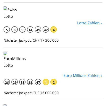
Lotto Zahlen »
5
8
9
14
41
42
4
Nächster Jackpot: CHF 17'300'000
Euro Millions Zahlen »
26
29
35
38
47
1
2
Nächster Jackpot: CHF 16'000'000