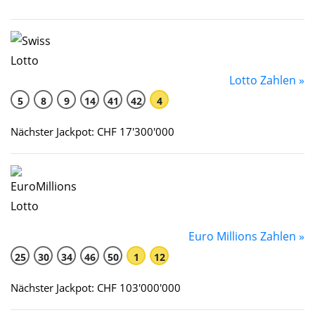
Lotto Zahlen »
5
8
9
14
41
42
4
Nächster Jackpot: CHF 17'300'000
Euro Millions Zahlen »
25
30
34
46
50
1
12
Nächster Jackpot: CHF 103'000'000