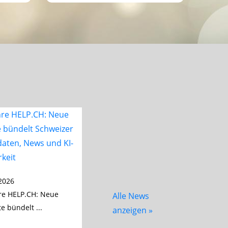
2026
re HELP.CH: Neue
Alle News
e bündelt ...
anzeigen »