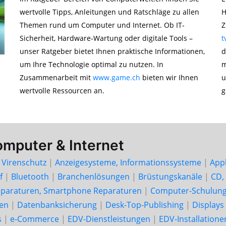
wertvolle Tipps, Anleitungen und Ratschläge zu allen
H
Themen rund um Computer und Internet. Ob IT-
Z
Sicherheit, Hardware-Wartung oder digitale Tools –
t
unser Ratgeber bietet Ihnen praktische Informationen,
d
um Ihre Technologie optimal zu nutzen. In
m
Zusammenarbeit mit
www.game.ch
bieten wir Ihnen
u
wertvolle Ressourcen an.
g
omputer & Internet
, Virenschutz
|
Anzeigesysteme, Informationssysteme
|
App
f
|
Bluetooth
|
Branchenlösungen
|
Brüstungskanäle
|
CD,
paraturen, Smartphone Reparaturen
|
Computer-Schulung
en
|
Datenbanksicherung
|
Desk-Top-Publishing
|
Displays
s
|
e-Commerce
|
EDV-Dienstleistungen
|
EDV-Installatione