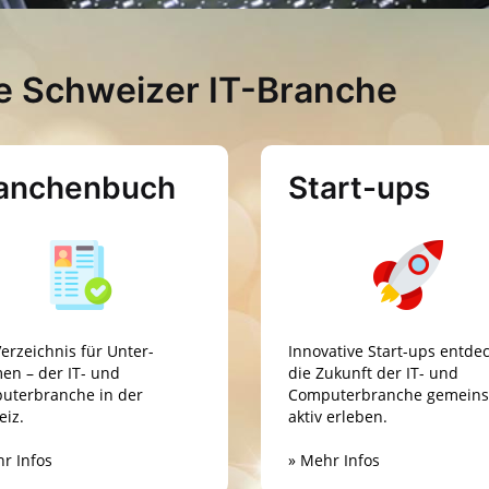
e Schweizer IT-Branche
anchen­buch
Start-ups
erzeichnis für Unter­
Innovative Start-ups entde
en – der IT- und
die Zukunft der IT- und
uterbranche in der
Computer­branche gemein
eiz.
aktiv erleben.
r Infos
» Mehr Infos