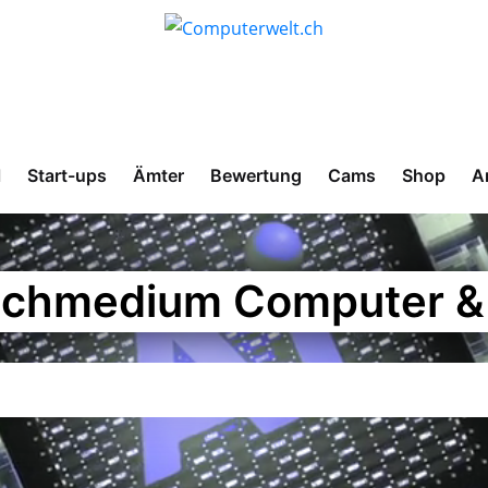
l
Start-ups
Ämter
Bewertung
Cams
Shop
A
chmedium Computer & 