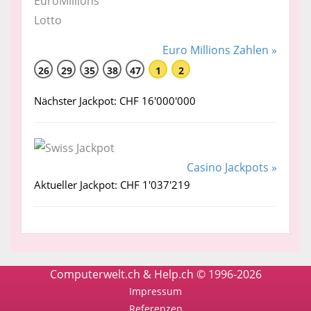
Euro Millions Zahlen »
26
29
35
38
47
1
2
Nächster Jackpot: CHF 16'000'000
Casino Jackpots »
Aktueller Jackpot: CHF 1'037'219
Computerwelt.ch & Help.ch © 1996-2026
Impressum
Referenzen