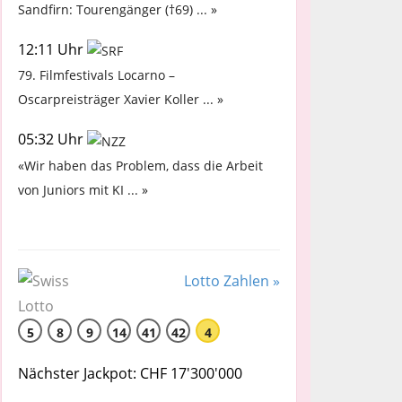
Sandfirn: Tourengänger (†69) ... »
12:11 Uhr
79. Filmfestivals Locarno –
Oscarpreisträger Xavier Koller ... »
05:32 Uhr
«Wir haben das Problem, dass die Arbeit
von Juniors mit KI ... »
Lotto Zahlen »
5
8
9
14
41
42
4
Nächster Jackpot: CHF 17'300'000