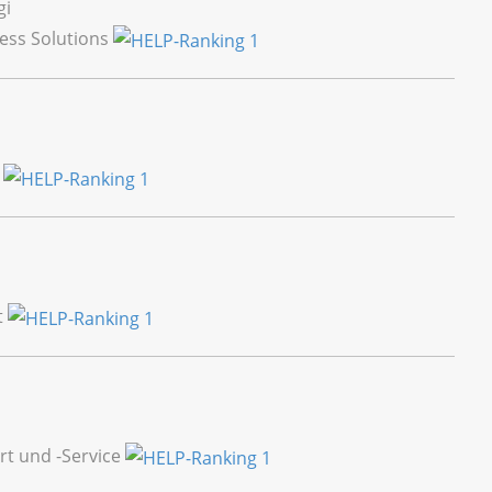
gi
ness Solutions
1
t
t und -Service