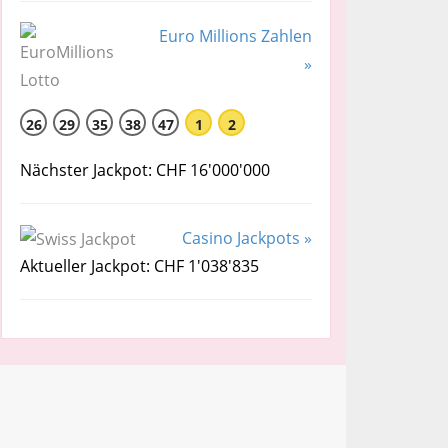
Euro Millions Zahlen
»
26
29
35
38
47
1
2
Nächster Jackpot: CHF 16'000'000
Casino Jackpots »
Aktueller Jackpot: CHF 1'038'835