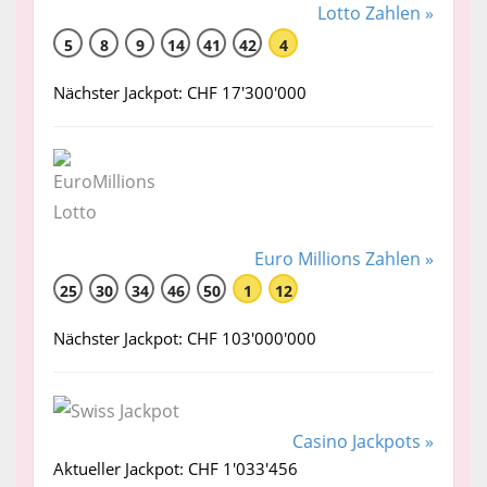
Lotto Zahlen »
5
8
9
14
41
42
4
Nächster Jackpot: CHF 17'300'000
Euro Millions Zahlen »
25
30
34
46
50
1
12
Nächster Jackpot: CHF 103'000'000
Casino Jackpots »
Aktueller Jackpot: CHF 1'033'456