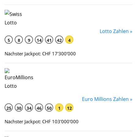
Lotto Zahlen »
5
8
9
14
41
42
4
Nächster Jackpot: CHF 17'300'000
Euro Millions Zahlen »
25
30
34
46
50
1
12
Nächster Jackpot: CHF 103'000'000