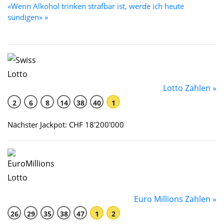
«Wenn Alkohol trinken strafbar ist, werde ich heute
sündigen» »
Lotto Zahlen »
2
6
8
14
38
40
1
Nächster Jackpot: CHF 18'200'000
Euro Millions Zahlen »
26
29
35
38
47
1
2