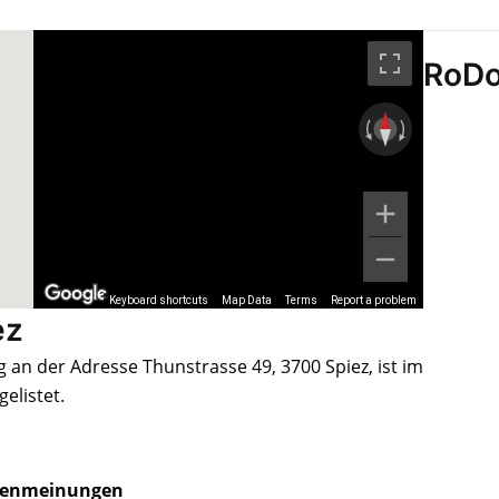
RoDo
Keyboard shortcuts
Map Data
Terms
Report a problem
ez
n der Adresse Thunstrasse 49, 3700 Spiez, ist im
elistet.
enmeinungen