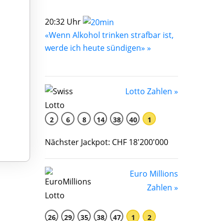
20:32 Uhr
«Wenn Alkohol trinken strafbar ist,
werde ich heute sündigen» »
Lotto Zahlen »
2
6
8
14
38
40
1
Nächster Jackpot: CHF 18'200'000
Euro Millions
Zahlen »
26
29
35
38
47
1
2