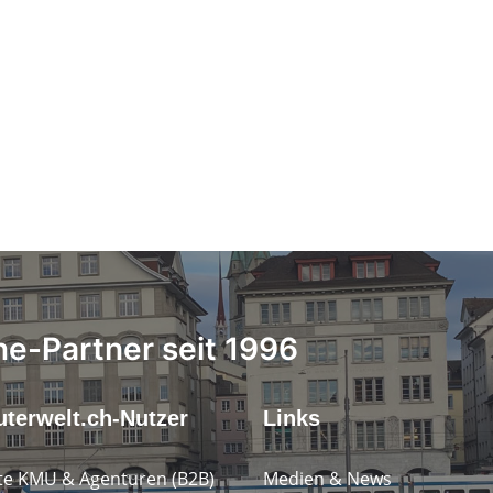
ne-Partner seit 1996
terwelt.ch-Nutzer
Links
e KMU & Agenturen (B2B)
Medien & News