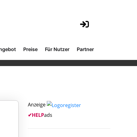
ngebot
Preise
Für Nutzer
Partner
Anzeige
✔
HELP
ads