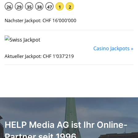
26
29
35
38
47
1
2
Nächster Jackpot: CHF 16'000'000
Casino Jackpots »
Aktueller Jackpot: CHF 1'037'219
HELP Media AG ist Ihr Online-
Partner seit 1996