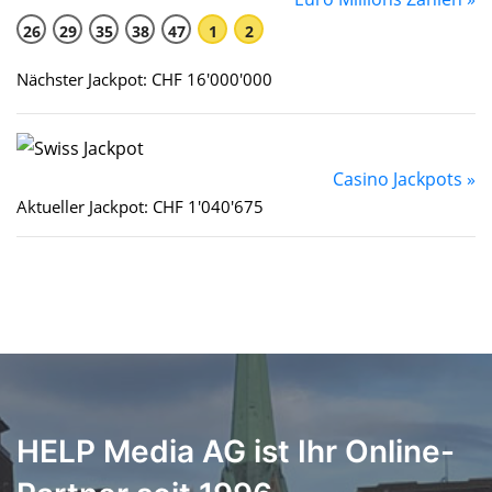
26
29
35
38
47
1
2
Nächster Jackpot: CHF 16'000'000
Casino Jackpots »
Aktueller Jackpot: CHF 1'040'675
HELP Media AG ist Ihr Online-