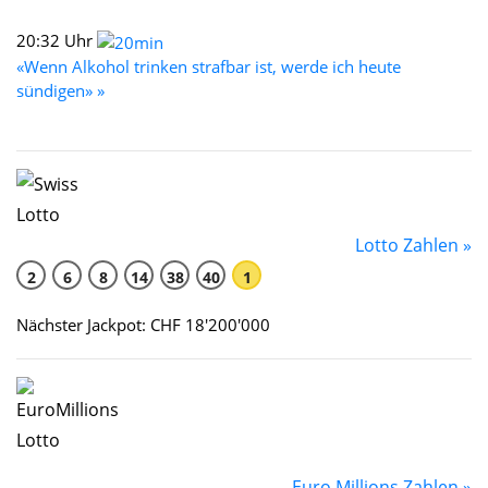
20:32 Uhr
«Wenn Alkohol trinken strafbar ist, werde ich heute
sündigen» »
Lotto Zahlen »
2
6
8
14
38
40
1
Nächster Jackpot: CHF 18'200'000
Euro Millions Zahlen »