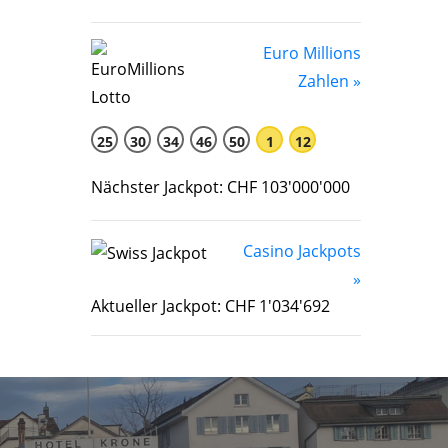
Euro Millions
Zahlen »
25
30
34
46
50
1
12
Nächster Jackpot: CHF 103'000'000
Casino Jackpots
»
Aktueller Jackpot: CHF 1'034'692