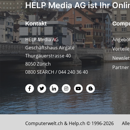
HELP Media AG ist Ihr Onli
Kontakt
Compu
HELP Media AG
Angebot
Geschäftshaus Airgate
Vorteil
Thurgauerstrasse 40
Newslet
8050 Zürich
Partner
0800 SEARCH / 044 240 36 40
Computerwelt.ch &
Help.ch
© 1996-2026 Alle