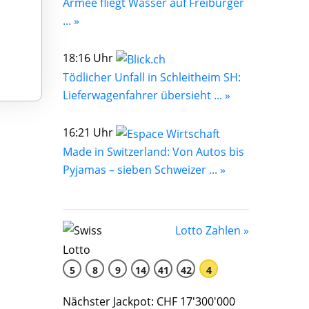
Armee fliegt Wasser auf Freiburger
... »
18:16 Uhr
Tödlicher Unfall in Schleitheim SH:
Lieferwagenfahrer übersieht ... »
16:21 Uhr
Made in Switzerland: Von Autos bis
Pyjamas – sieben Schweizer ... »
Lotto Zahlen »
5
8
9
14
41
42
4
Nächster Jackpot: CHF 17'300'000