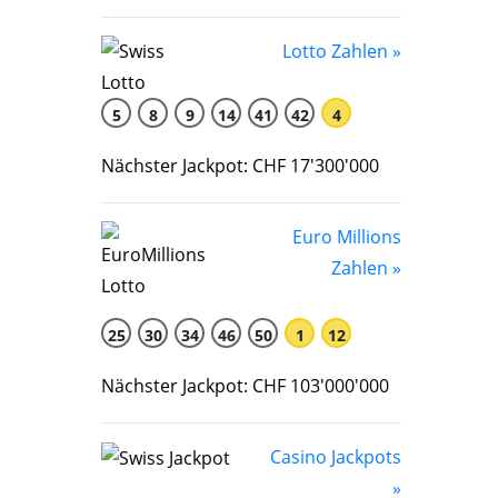
Lotto Zahlen »
5
8
9
14
41
42
4
Nächster Jackpot: CHF 17'300'000
Euro Millions
Zahlen »
25
30
34
46
50
1
12
Nächster Jackpot: CHF 103'000'000
Casino Jackpots
»