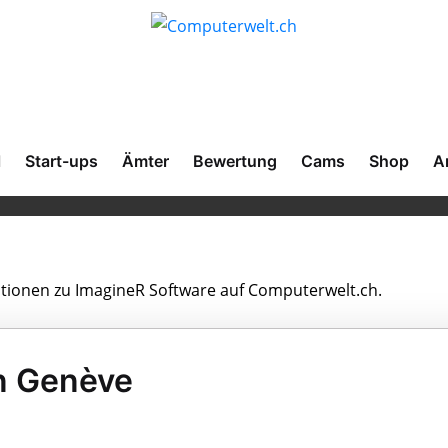
l
Start-ups
Ämter
Bewertung
Cams
Shop
A
mationen zu ImagineR Software auf Computerwelt.ch.
n Genève