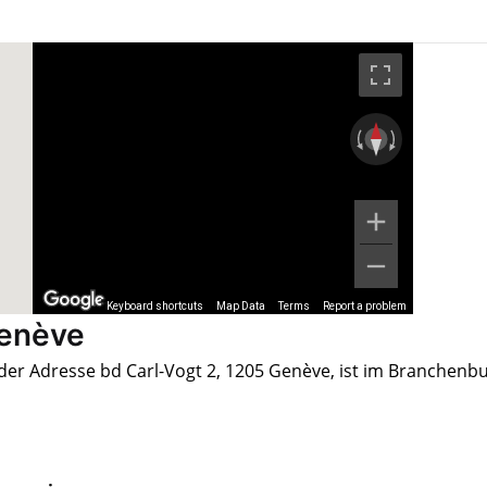
Keyboard shortcuts
Map Data
Terms
Report a problem
Genève
der Adresse bd Carl-Vogt 2, 1205 Genève, ist im Branchenb