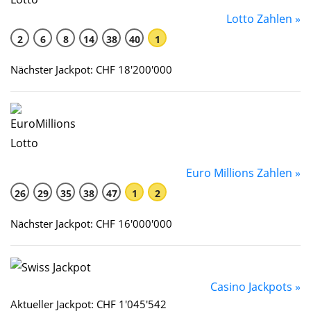
Lotto Zahlen »
2
6
8
14
38
40
1
Nächster Jackpot: CHF 18'200'000
Euro Millions Zahlen »
26
29
35
38
47
1
2
Nächster Jackpot: CHF 16'000'000
Casino Jackpots »
Aktueller Jackpot: CHF 1'045'542