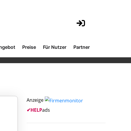
ngebot
Preise
Für Nutzer
Partner
Anzeige
✔
HELP
ads