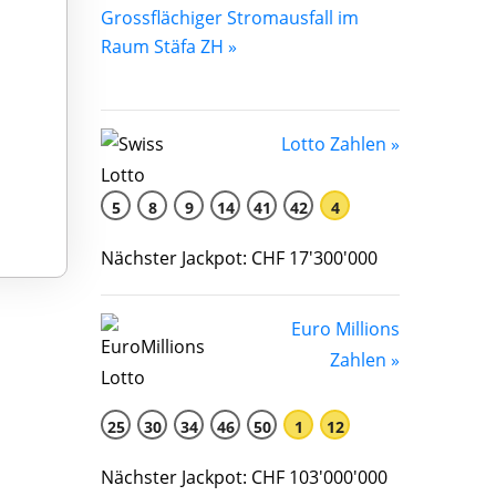
Grossflächiger Stromausfall im
Raum Stäfa ZH »
Lotto Zahlen »
5
8
9
14
41
42
4
Nächster Jackpot: CHF 17'300'000
Euro Millions
Zahlen »
25
30
34
46
50
1
12
Nächster Jackpot: CHF 103'000'000