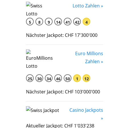
Lotto Zahlen »
5
8
9
14
41
42
4
Nächster Jackpot: CHF 17'300'000
Euro Millions
Zahlen »
25
30
34
46
50
1
12
Nächster Jackpot: CHF 103'000'000
Casino Jackpots
»
Aktueller Jackpot: CHF 1'033'238