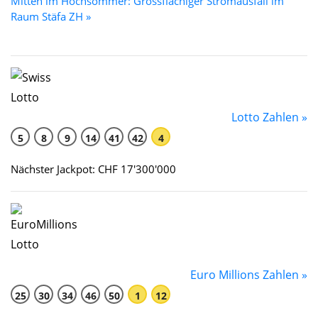
Mitten im Hochsommer: Grossflächiger Stromausfall im
Raum Stäfa ZH »
Lotto Zahlen »
5
8
9
14
41
42
4
Nächster Jackpot: CHF 17'300'000
Euro Millions Zahlen »
25
30
34
46
50
1
12