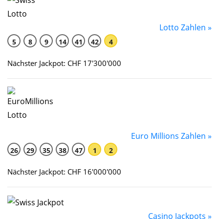
Lotto Zahlen »
5
8
9
14
41
42
4
Nächster Jackpot: CHF 17'300'000
Euro Millions Zahlen »
26
29
35
38
47
1
2
Nächster Jackpot: CHF 16'000'000
Casino Jackpots »