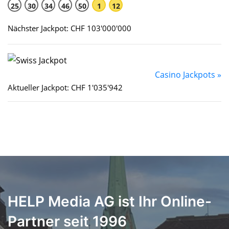
25
30
34
46
50
1
12
Nächster Jackpot: CHF 103'000'000
Casino Jackpots »
Aktueller Jackpot: CHF 1'035'942
HELP Media AG ist Ihr Online-
Partner seit 1996