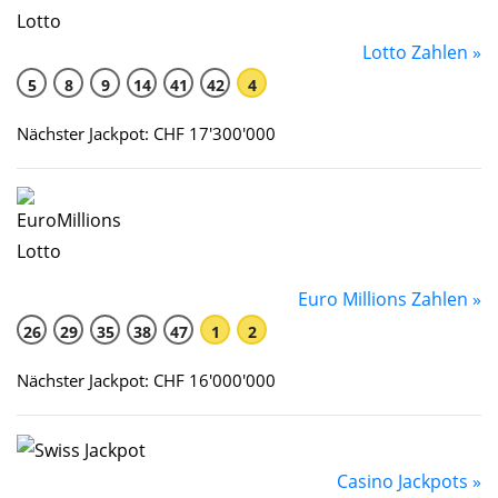
Lotto Zahlen »
5
8
9
14
41
42
4
Nächster Jackpot: CHF 17'300'000
Euro Millions Zahlen »
26
29
35
38
47
1
2
Nächster Jackpot: CHF 16'000'000
Casino Jackpots »