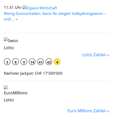
11:31 Uhr
Wenig Grossschäden: Swiss Re steigert Halbjahresgewinn –
und ... »
Lotto Zahlen »
5
8
9
14
41
42
4
Nächster Jackpot: CHF 17'300'000
Euro Millions Zahlen »