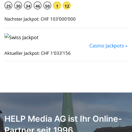
25
30
34
46
50
1
12
Nächster Jackpot: CHF 103'000'000
Casino Jackpots »
Aktueller Jackpot: CHF 1'033'156
HELP Media AG ist Ihr Online-
Partner seit 1996