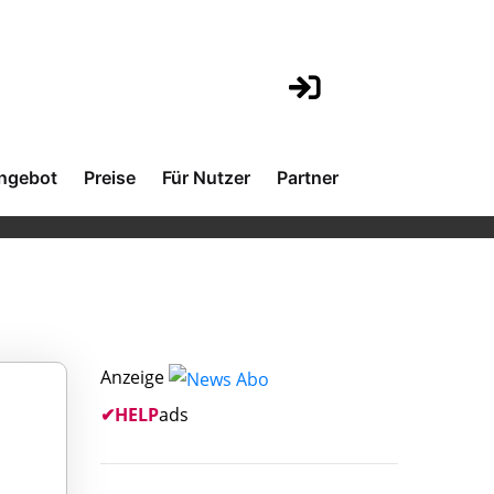
ngebot
Preise
Für Nutzer
Partner
Anzeige
✔
HELP
ads