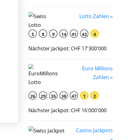
Lotto Zahlen »
5
8
9
14
41
42
4
Nächster Jackpot: CHF 17'300'000
Euro Millions
Zahlen »
26
29
35
38
47
1
2
Nächster Jackpot: CHF 16'000'000
Casino Jackpots
»