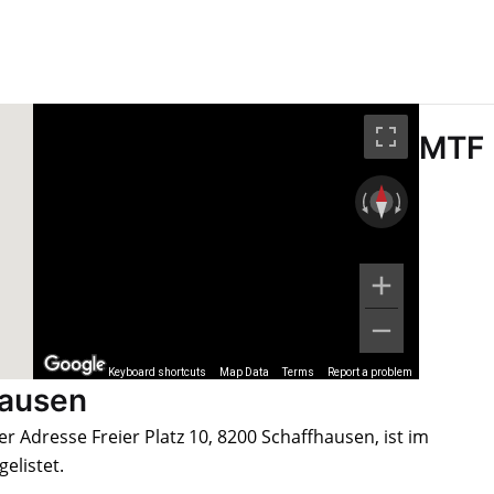
MTF
Keyboard shortcuts
Map Data
Terms
Report a problem
hausen
r Adresse Freier Platz 10, 8200 Schaffhausen, ist im
elistet.