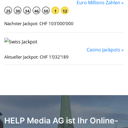
Euro Millions Zahlen »
25
30
34
46
50
1
12
Nächster Jackpot: CHF 103'000'000
Casino Jackpots »
Aktueller Jackpot: CHF 1'032'189
HELP Media AG ist Ihr Online-