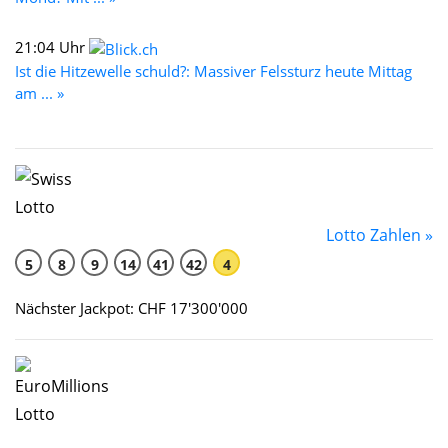
21:04 Uhr
Ist die Hitzewelle schuld?: Massiver Felssturz heute Mittag
am ... »
Lotto Zahlen »
5
8
9
14
41
42
4
Nächster Jackpot: CHF 17'300'000