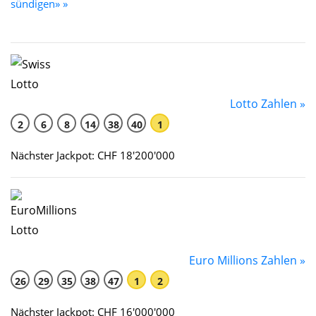
sündigen» »
Lotto Zahlen »
2
6
8
14
38
40
1
Nächster Jackpot: CHF 18'200'000
Euro Millions Zahlen »
26
29
35
38
47
1
2
Nächster Jackpot: CHF 16'000'000