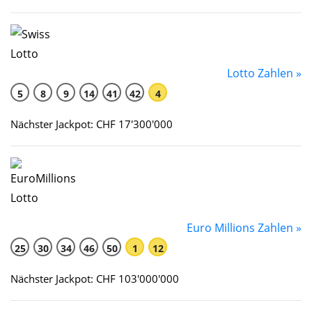
Lotto Zahlen »
5
8
9
14
41
42
4
Nächster Jackpot: CHF 17'300'000
Euro Millions Zahlen »
25
30
34
46
50
1
12
Nächster Jackpot: CHF 103'000'000