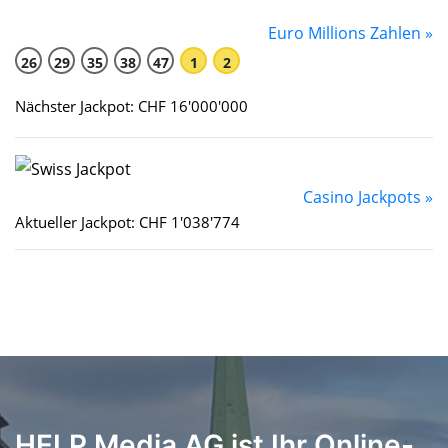
Euro Millions Zahlen »
26
29
35
38
47
1
2
Nächster Jackpot: CHF 16'000'000
Casino Jackpots »
Aktueller Jackpot: CHF 1'038'774
HELP Media AG ist Ihr Online-