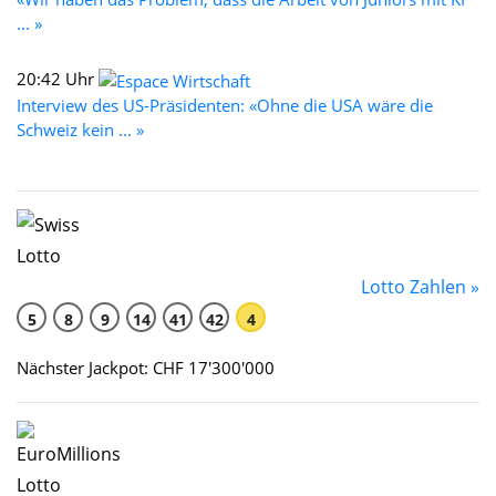
... »
20:42 Uhr
Interview des US-Präsidenten: «Ohne die USA wäre die
Schweiz kein ... »
Lotto Zahlen »
5
8
9
14
41
42
4
Nächster Jackpot: CHF 17'300'000