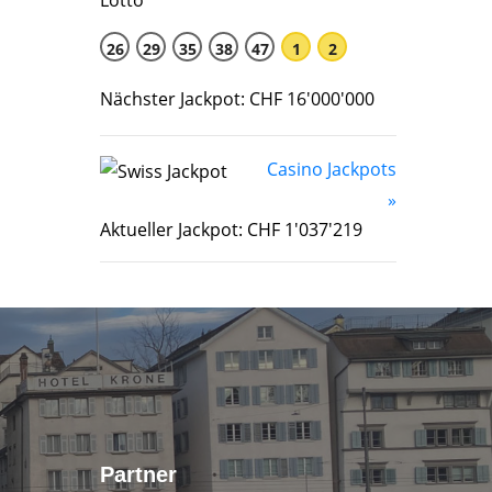
26
29
35
38
47
1
2
Nächster Jackpot: CHF 16'000'000
Casino Jackpots
»
Aktueller Jackpot: CHF 1'037'219
Partner