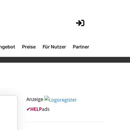
ngebot
Preise
Für Nutzer
Partner
Anzeige
✔
HELP
ads