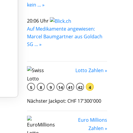
kein ... »
20:06 Uhr
Auf Medikamente angewiesen:
Marcel Baumgartner aus Goldach
SG ... »
Lotto Zahlen »
5
8
9
14
41
42
4
Nächster Jackpot: CHF 17'300'000
Euro Millions
Zahlen »