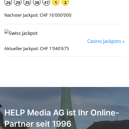
26
29
35
38
47
1
2
Nächster Jackpot: CHF 16'000'000
Casino Jackpots »
Aktueller Jackpot: CHF 1'040'675
HELP Media AG ist Ihr Online-
Partner seit 1996