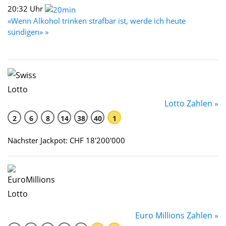
20:32 Uhr
«Wenn Alkohol trinken strafbar ist, werde ich heute
sündigen» »
Lotto Zahlen »
2
6
8
14
38
40
1
Nächster Jackpot: CHF 18'200'000
Euro Millions Zahlen »