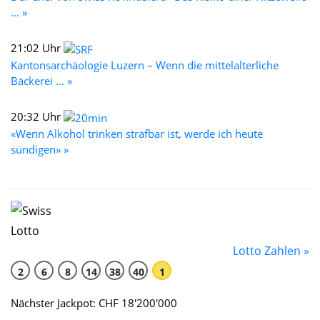
... »
21:02 Uhr
Kantonsarchäologie Luzern – Wenn die mittelalterliche
Bäckerei ... »
20:32 Uhr
«Wenn Alkohol trinken strafbar ist, werde ich heute
sündigen» »
Lotto Zahlen »
2
6
8
14
38
40
1
Nächster Jackpot: CHF 18'200'000