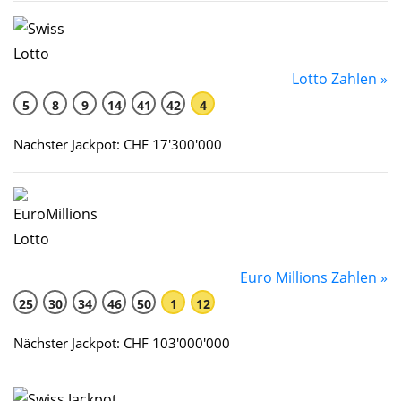
Lotto Zahlen »
5
8
9
14
41
42
4
Nächster Jackpot: CHF 17'300'000
Euro Millions Zahlen »
25
30
34
46
50
1
12
Nächster Jackpot: CHF 103'000'000