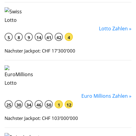
Lotto Zahlen »
5
8
9
14
41
42
4
Nächster Jackpot: CHF 17'300'000
Euro Millions Zahlen »
25
30
34
46
50
1
12
Nächster Jackpot: CHF 103'000'000