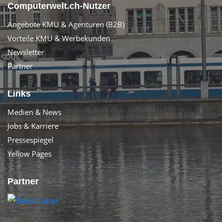
Computerwelt.ch-Nutzer
Angebote KMU & Agenturen (B2B)
Vorteile KMU & Werbekunden
Newsletter
Partner
Links
Medien & News
Jobs & Karriere
Pressespiegel
Yellow Pages
Partner