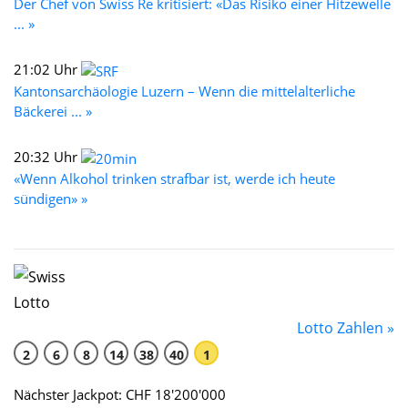
Der Chef von Swiss Re kritisiert: «Das Risiko einer Hitzewelle
... »
21:02 Uhr
Kantonsarchäologie Luzern – Wenn die mittelalterliche
Bäckerei ... »
20:32 Uhr
«Wenn Alkohol trinken strafbar ist, werde ich heute
sündigen» »
Lotto Zahlen »
2
6
8
14
38
40
1
Nächster Jackpot: CHF 18'200'000